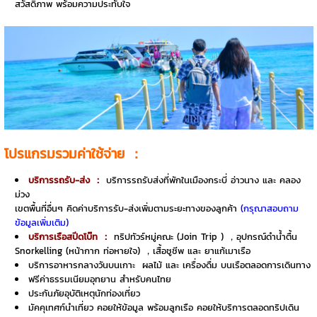
สวัสดิภาพ พร้อมความประทับใจ
โปรแกรมรวมค่าใช้จ่าย ：
บริการรถรับ-ส่ง ：
บริการรถรับส่งที่พักในเมืองกระบี่ อ่าวนาง และ คลอง
ม่วง
เขตพื้นที่อื่นๆ คิดค่าบริการรับ-ส่งเพิ่มตามระยะทางของลูกค้า
(กรุณาสอบถาม
ข้อมูลเพิ่มเติม)
บริการเรือสปีดโบ๊ท ：
ทริปทัวร์หมู่คณะ (Join Trip ) ，อุปกรณ์ดำน้ำตื้น
Snorkelling (หน้ากาก ท่อหายใจ) ，เสื้อชูชีพ และ ยาแก้เมาเรือ
บริการอาหารกลางวันบนเกาะ
ผลไม้ และ เครื่องดื่ม บนเรือตลอดการเดินทาง
ฟรีค่าธรรมเนียมอุทยาน สำหรับคนไทย
ประกันภัยอุบัติเหตุนักท่องเที่ยว
มัคคุเทศก์นำเที่ยว คอยให้ข้อมูล พร้อมลูกเรือ คอยให้บริการตลอดทริปเดิน