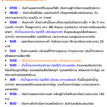
07:30 :
รับท่านออกจากที่โรงแรมที่พัก เดินทางสู่ท่าเรือหาดนพรัตน์ธารา
08:00 :
ถึงท่าเรือเช็คอิน เจอเจ้าหน้าที่ มัคคุเทศก์อธิบายโปรแกรม รับ
ประทานอาหารว่าง ขนมปัง ชา กาแฟ
10:00 :
ถึงเกาะห้า ซึ่งเกาะห้าเป็นเกาะที่ประกอบไปด้วยเกาะเล็ก ๆ อีก 5 เกาะ
รวมกัน เกาะห้า ตั้งอยู่ระหว่าง เกาะ พีพี หินแดง และหินม่วง ทรายขาวเนียนและหิน
สวยๆ
ดำน้ำชมปะการัง (จุดที่1) บริเวณเกาะห้า
ซึ่งอุดมสมบูรณ์ไปด้วยแนว
ปะการัง หลากหลายสีสัน ดอกไม้ทะเล ปลาดาวทะเล และฝูงปลานานาชนิด
10:45 :
ออกเดินทางจากเกาะห้า ไปยังเกาะรอก ใช้เวลาเดินทางประมาณ 20
นาที
11:20 :
ถึงเกาะรอกใน บริเวณที่ทำการอุทยาน ท่านสามารถ เล่นน้ำชายหาด
พักผ่อนตามอัธยาศัย
12:00 :
พักรับประทานอาหารกลางวัน บริเวณเกาะรอกใน
13:30 :
ดำน้ำชมปะการังบริเวณ (จุดที่2) เกาะรอกใน
ท่านจะพบกับปะการัง
ก้อนที่สมบูรณ์ที่สุด ชมหอยมือเสือตัวใหญ่ๆ ทุ่งดอกไม้ทะเล พร้อมปลาการ์ตูน รอ
ทักทายท่านในโลกใต้ทะเล
14:15 :
ดำน้ำดูปะการัง (จุดที่3) บริเวณ เกาะรอกนอก
ซึ่งเป็นจุดดำน้ำดู
ปะการัง พบดงดอกไม้ทะเลและปลาการ์ตูน รวมทั้งปะการังอ่อน มากมายหลาก
หลายชนิด
15:00 :
เดินทางออกจากเกาะรอก กลับสู่ท่าเรือใช้เวลาเดินทางประมาณ 1.30
ช.ม.
16:30 :
เดินทางถึงท่าเรือหาดนพรัตน์ธารา ส่งท่านกลับโรงแรมโดย