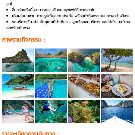
จุด)
อิ่มอร่อยกับมื้ออาหารกลางวันแบบบุฟเฟ่ต์ที่เกาะรอกใน
เดินเล่นบนชาย ถ่ายรูปเก็บความประทับ พร้อมทำกิจกรรมบนเกาะอย่างอิสระ
รถบริการรับ-ส่ง มัคคุเทศน์นำเที่ยว - ลูกเรือคอยบริการ และให้คำแนะนำตล
อดทริปเดินทาง
ภาพรวมกิจกรรม :
รายละเอียดการเดินทาง：