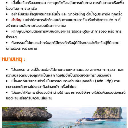
เมื่อขึ้นเรือหรือออกทะเล หากลูกค้ากังวลในการเดินทาง ควรกินยาเมาเรือเพื่อ
ป้องกันอาการเมาเรือ
อย่าลืมสวมเสื้อชูชีพในการเล่นน้ำ และ Snokeling ดำน้ำดูประการัง ทุกครั้ง
สำคัญ :
อย่าให้อาหารสัตว์ทะเลเดินตามแนวปะการังหรือทำกิจกรรมใด ๆ ที่
สร้างความเสียหายต่อระบบนิเวศทางทะเล
หากคุณมีความต้องการพิเศษด้านอาหาร โปรดระบุในหน้าการจอง หรือ การ
ชำระเงิน
กิจกรรมนี้ไม่เหมาะสำหรับสตรีมีครรภ์หรือผู้ที่มีโรคประจำตัวหรือผู้ที่มีความ
บกพร่องทางร่างกาย
หมายเหตุ :
โปรแกรม อาจเปลี่ยนแปลงได้ตามความเหมาะสมของ สภาพอากาศ,เวลา และ
ความปลอดภัยของลูกค้าเป็นหลัก โดยไม่จำเป็นต้องแจ้งให้ทราบล่วงหน้า
เนื่องจากโปรแกรมทัวร์ เป็นการเดินทางร่วมกับบุคคลอื่น (Join Trip) ตาม
เวลาออกเดินทางโปรดมาถึงล่วงหน้า ครึ่งชั่วโมง
ไม่แนะนำให้พกพาสิ่งของมีค่าต่างไป เพราะทางบริษัทฯ จะไม่รับผิดชอบต่อกรณี
ของหายหรือได้รับความเสียหาย