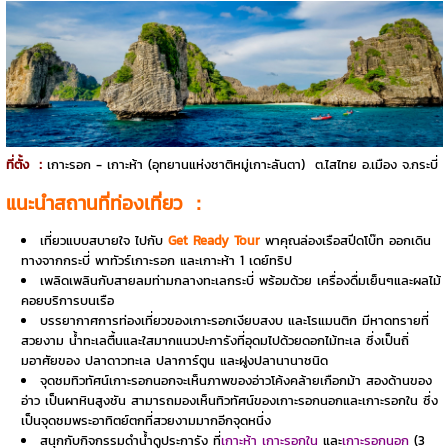
ที่ตั้ง ：
เกาะรอก - เกาะห้า (อุทยานแห่งชาติหมู่เกาะลันตา) ต.ไสไทย อ.เมือง จ.กระบี่
แนะนำสถานที่ท่องเที่ยว ：
เที่ยวแบบสบายใจ ไปกับ
Get Ready Tour
พาคุณล่องเรือสปีดโบ๊ท ออกเดิน
ทางจากกระบี่ พาทัวร์เกาะรอก และเกาะห้า 1 เดย์ทริป
เพลิดเพลินกับสายลมท่ามกลางทะเลกระบี่ พร้อมด้วย เครื่องดื่มเย็นๆและผลไม้
คอยบริการบนเรือ
บรรยากาศการท่องเที่ยวของเกาะรอกเงียบสงบ และโรแมนติก มีหาดทรายที่
สวยงาม น้ำทะเลตื้นและใสมากแนวปะการังที่อุดมไปด้วยดอกไม้ทะเล ซึ่งเป็นถิ่
มอาศัยของ ปลาดาวทะเล ปลาการ์ตูน และฝูงปลานานาชนิด
จุดชมทิวทัศน์เกาะรอกนอกจะเห็นภาพของอ่าวโค้งคล้ายเกือกม้า สองด้านของ
อ่าว เป็นผาหินสูงชัน สามารถมองเห็นทิวทัศน์ของเกาะรอกนอกและเกาะรอกใน ซึ่ง
เป็นจุดชมพระอาทิตย์ตกที่สวยงามมากอีกจุดหนึ่ง
สนุกกับกิจกรรมดำน้ำดูประการัง ที่
เกาะห้า เกาะรอกใน
และ
เกาะรอกนอก
(3