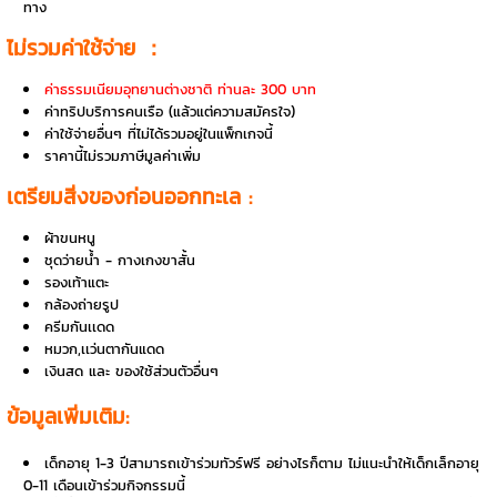
ทาง
ไม่รวมค่าใช้จ่าย ：
ค่าธรรมเนียมอุทยานต่างชาติ ท่านละ 300 บาท
ค่าทริปบริการคนเรือ (แล้วแต่ความสมัครใจ)
ค่าใช้จ่ายอื่นๆ ที่ไม่ได้รวมอยู่ในแพ็กเกจนี้
ราคานี้ไม่รวมภาษีมูลค่าเพิ่ม
เตรียมสิ่งของก่อนออกทะเล :
ผ้าขนหนู
ชุดว่ายน้ำ - กางเกงขาสั้น
รองเท้าแตะ
กล้องถ่ายรูป
ครีมกันเเดด
หมวก,เเว่นตากันแดด
เงินสด และ ของใช้ส่วนตัวอื่นๆ
ข้อมูลเพิ่มเติม:
เด็กอายุ 1-3 ปีสามารถเข้าร่วมทัวร์ฟรี อย่างไรก็ตาม ไม่แนะนำให้เด็กเล็กอายุ
0-11 เดือนเข้าร่วมกิจกรรมนี้